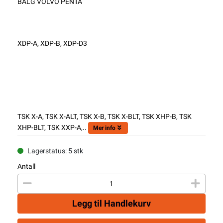
BÄLG VOLVO PENTA
XDP-A, XDP-B, XDP-D3
TSK X-A, TSK X-ALT, TSK X-B, TSK X-BLT, TSK XHP-B, TSK
XHP-BLT, TSK XXP-A,..
Mer info
Lagerstatus: 5 stk
Antall
Legg til Handlekurv