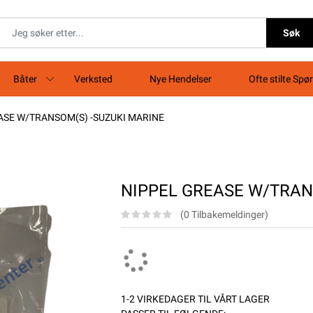
Søk
Båter
Verksted
Nye Hendelser
Ofte stilte Spø
ASE W/TRANSOM(S) -SUZUKI MARINE
NIPPEL GREASE W/TRAN
(0 Tilbakemeldinger)
1-2 VIRKEDAGER TIL VÅRT LAGER