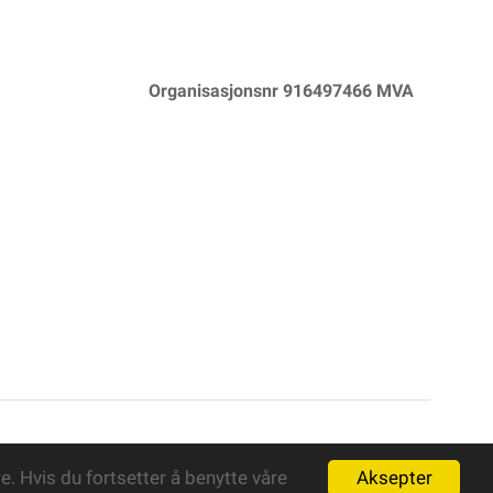
Organisasjonsnr 916497466 MVA
Powered By
Telaris
Aksepter
. Hvis du fortsetter å benytte våre