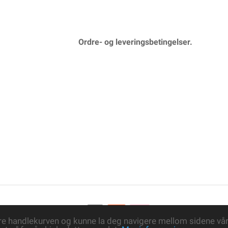
Ordre- og leveringsbetingelser.
re handlekurven og kunne la deg navigere mellom sidene våre