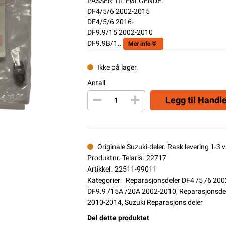
PASSER TIL FØLGENDE:
DF4/5/6 2002-2015
DF4/5/6 2016-
DF9.9/15 2002-2010
DF9.9B/1..
Mer info
Ikke på lager.
Antall
Legg til Handl
Originale Suzuki-deler. Rask levering 1-3 vi
Produktnr. Telaris:
22717
Artikkel:
22511-99011
Kategorier:
Reparasjonsdeler DF4 /5 /6 20
DF9.9 /15A /20A 2002-2010
,
Reparasjonsde
2010-2014
,
Suzuki Reparasjons deler
Del dette produktet