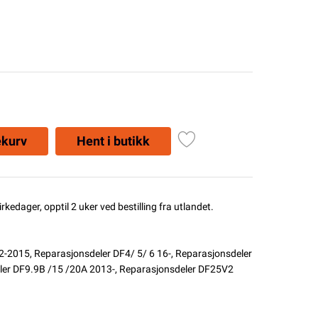
ekurv
Hent i butikk
rkedager, opptil 2 uker ved bestilling fra utlandet.
02-2015
,
Reparasjonsdeler DF4/ 5/ 6 16-
,
Reparasjonsdeler
ler DF9.9B /15 /20A 2013-
,
Reparasjonsdeler DF25V2