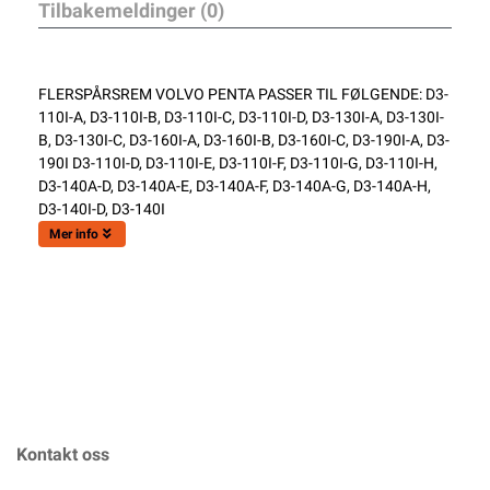
Tilbakemeldinger (0)
FLERSPÅRSREM VOLVO PENTA PASSER TIL FØLGENDE: D3-
110I-A, D3-110I-B, D3-110I-C, D3-110I-D, D3-130I-A, D3-130I-
B, D3-130I-C, D3-160I-A, D3-160I-B, D3-160I-C, D3-190I-A, D3-
190I D3-110I-D, D3-110I-E, D3-110I-F, D3-110I-G, D3-110I-H,
D3-140A-D, D3-140A-E, D3-140A-F, D3-140A-G, D3-140A-H,
D3-140I-D, D3-140I
Mer info
Kontakt oss