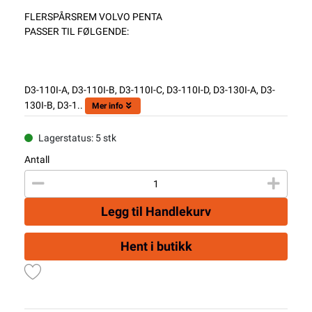
FLERSPÅRSREM VOLVO PENTA
PASSER TIL FØLGENDE:
D3-110I-A, D3-110I-B, D3-110I-C, D3-110I-D, D3-130I-A, D3-
130I-B, D3-1..
Mer info
Lagerstatus: 5 stk
Antall
Legg til Handlekurv
Hent i butikk