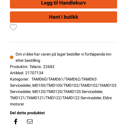
Legg til Handlekurv
Hent i butikk
Om vi ikke har varen på lager bestiller vi fortløpende inn
etter bestilling
Produktnr. Telaris:
22683
Artikkel:
21707134
Kategorier:
TAMD60/TAMD61/TAMD62/TAMD63
Servicedeler
,
MD100/TMD100/TMD102/TAMD102/TAMD103
Servicedeler
,
MD120/TMD120/TAMD120 Servicedeler
,
TMD121/TAMD121/TMD122/TAMD122 Servicedeler
,
Eldre
motorer
Del dette produktet