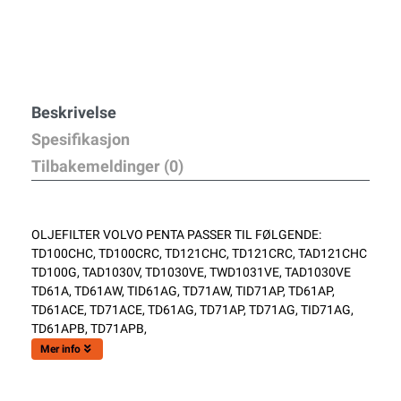
Beskrivelse
Spesifikasjon
Tilbakemeldinger (0)
OLJEFILTER VOLVO PENTA PASSER TIL FØLGENDE:
TD100CHC, TD100CRC, TD121CHC, TD121CRC, TAD121CHC
TD100G, TAD1030V, TD1030VE, TWD1031VE, TAD1030VE
TD61A, TD61AW, TID61AG, TD71AW, TID71AP, TD61AP,
TD61ACE, TD71ACE, TD61AG, TD71AP, TD71AG, TID71AG,
TD61APB, TD71APB,
Mer info