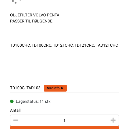
OLJEFILTER VOLVO PENTA
PASSER TIL FØLGENDE:
TD100CHC, TD100CRC, TD121CHC, TD121CRC, TAD121CHC
TD100G, TAD103..
Mer info
Lagerstatus: 11 stk
Antall