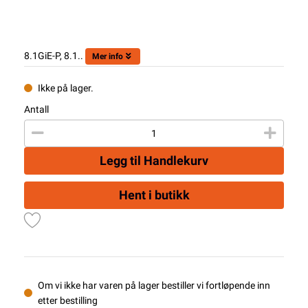
8.1GiE-P, 8.1..
Mer info
Ikke på lager.
Antall
Legg til Handlekurv
Hent i butikk
Om vi ikke har varen på lager bestiller vi fortløpende inn
etter bestilling