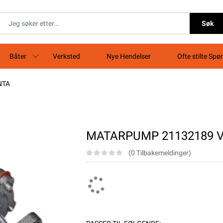
Søk
Båter
Verksted
Nye Hendelser
Ofte stilte Spø
NTA
MATARPUMP 21132189 
(0 Tilbakemeldinger)