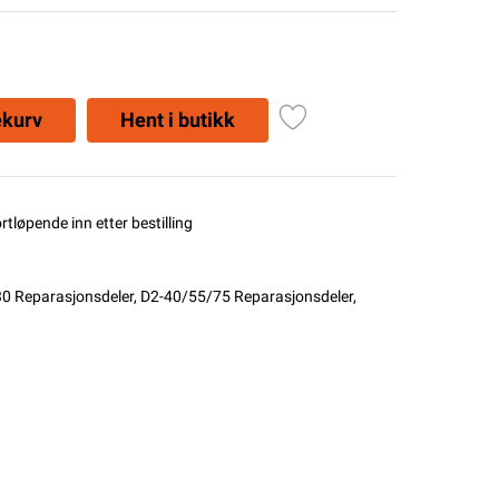
ekurv
Hent i butikk
ortløpende inn etter bestilling
0 Reparasjonsdeler
,
D2-40/55/75 Reparasjonsdeler
,