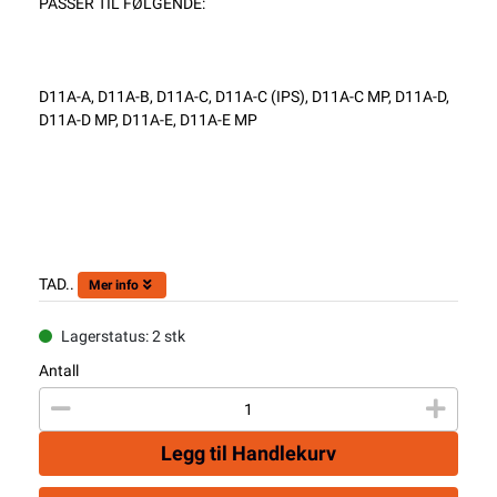
PASSER TIL FØLGENDE:
D11A-A, D11A-B, D11A-C, D11A-C (IPS), D11A-C MP, D11A-D,
D11A-D MP, D11A-E, D11A-E MP
TAD..
Mer info
Lagerstatus: 2 stk
Antall
Legg til Handlekurv