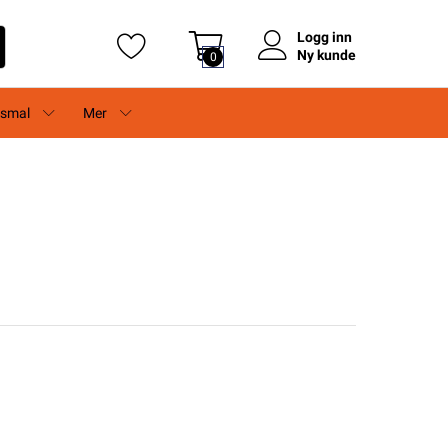
Logg inn
Ny kunde
0
rsmal
Mer