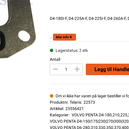
D4-180I-F, D4-225A-F, D4-225I-F, D4-260A-F, 
..
Mer info
Lagerstatus: 2 stk
Antall
Legg til Handl
Om vi ikke har varen på lager bestiller vi f
Produktnr. Telaris:
22573
Artikkel:
23556421
Kategorier:
VOLVO PENTA D4-180,210,225,
VOLVO PENTA D4-150|175|230|270|300|320
VOLVO PENTA D6-280,310,330,350,370,400