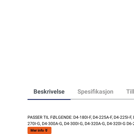
Beskrivelse
Spesifikasjon
Ti
PASSER TIL FØLGENDE: D4-180I-F, D4-225A-F, D4-225I-F, D
270I-G, D4-300A-G, D4-300I-G, D4-320A-G, D4-320I-G D6-
Mer info