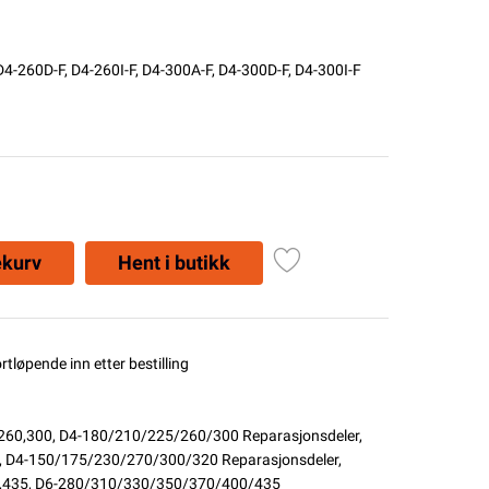
D4-260D-F, D4-260I-F, D4-300A-F, D4-300D-F, D4-300I-F
ekurv
Hent i butikk
ortløpende inn etter bestilling
260,300
,
D4-180/210/225/260/300 Reparasjonsdeler
,
,
D4-150/175/230/270/300/320 Reparasjonsdeler
,
,435
,
D6-280/310/330/350/370/400/435