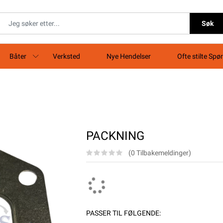
Søk
Båter
Verksted
Nye Hendelser
Ofte stilte Spø
PACKNING
(0 Tilbakemeldinger)
PASSER TIL FØLGENDE: