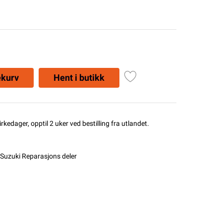
ekurv
Hent i butikk
rkedager, opptil 2 uker ved bestilling fra utlandet.
Suzuki Reparasjons deler