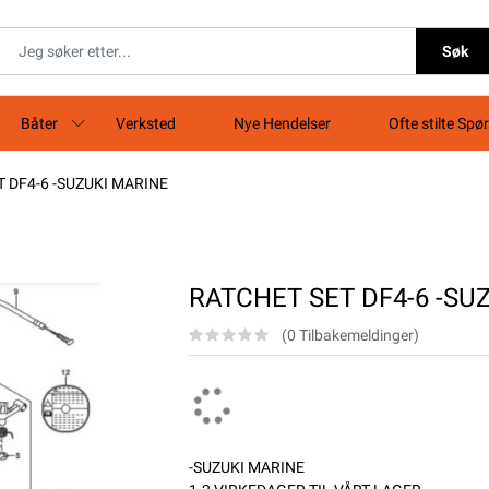
Søk
Båter
Verksted
Nye Hendelser
Ofte stilte Spø
 DF4-6 -SUZUKI MARINE
RATCHET SET DF4-6 -SU
(0 Tilbakemeldinger)
-SUZUKI MARINE