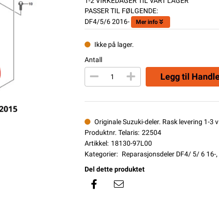
1-2 VIRKEDAGER TIL VÅRT LAGER
PASSER TIL FØLGENDE:
DF4/5/6 2016-
Mer info
Ikke på lager.
Antall
Legg til Handl
Originale Suzuki-deler. Rask levering 1-3 vi
Produktnr. Telaris:
22504
Artikkel:
18130-97L00
Kategorier:
Reparasjonsdeler DF4/ 5/ 6 16-
,
Del dette produktet