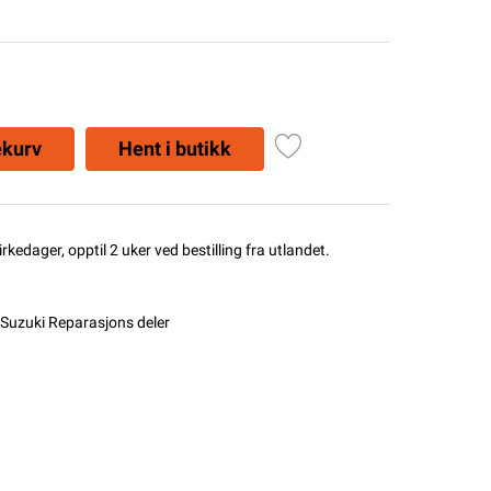
ekurv
Hent i butikk
rkedager, opptil 2 uker ved bestilling fra utlandet.
Suzuki Reparasjons deler