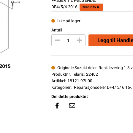
PASSER TIL FØLGENDE:
DF4/5/6 2016-
Mer info
Ikke på lager.
Antall
Legg til Handl
Originale Suzuki-deler. Rask levering 1-3 vi
Produktnr. Telaris:
22402
Artikkel:
18121-97L00
Kategorier:
Reparasjonsdeler DF4/ 5/ 6 16-
,
Del dette produktet