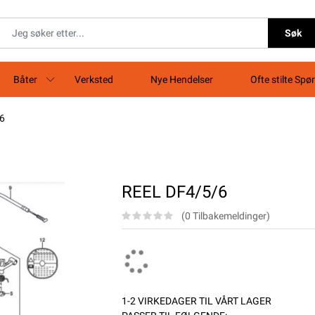
Søk
Båter
Verksted
Nye Hendelser
Ofte stilte Spø
6
REEL DF4/5/6
(0 Tilbakemeldinger)
1-2 VIRKEDAGER TIL VÅRT LAGER