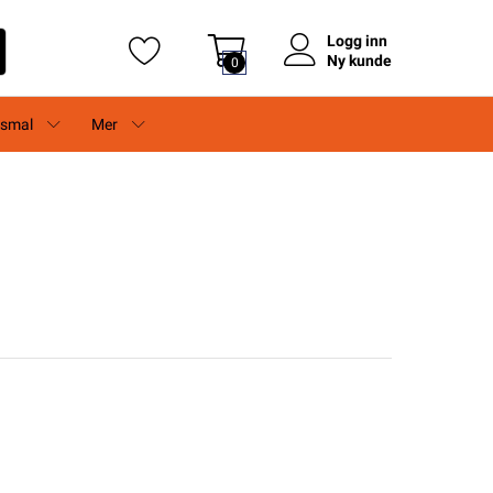
Logg inn
Ny kunde
0
rsmal
Mer