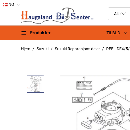
NO
Produkter
TILBUD
Hjem
Suzuki
Suzuki Reparasjons deler
REEL DF4/5/