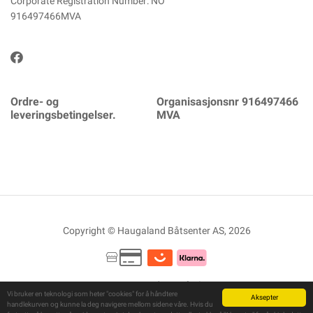
Corporate Registration Number: NO
916497466MVA
Ordre- og
Organisasjonsnr 916497466
leveringsbetingelser.
MVA
Copyright © Haugaland Båtsenter AS, 2026
Powered By
Telaris
Vi bruker en teknologi som heter "cookies" for å håndtere
Aksepter
handlekurven og kunne la deg navigere mellom sidene våre. Hvis du