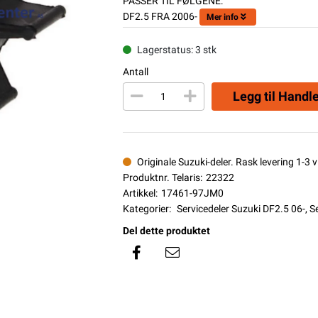
PASSER TIL FØLGENE:
DF2.5 FRA 2006-
Mer info
Lagerstatus: 3 stk
Antall
Legg til Handl
Originale Suzuki-deler. Rask levering 1-3 vi
Produktnr. Telaris:
22322
Artikkel:
17461-97JM0
Kategorier:
Servicedeler Suzuki DF2.5 06-
,
Se
Del dette produktet