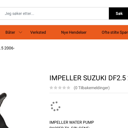
Søk
Båter
Verksted
Nye Hendelser
Ofte stilte Spø
.5 2006-
IMPELLER SUZUKI DF2.5 
(0 Tilbakemeldinger)
IMPELLER WATER PUMP