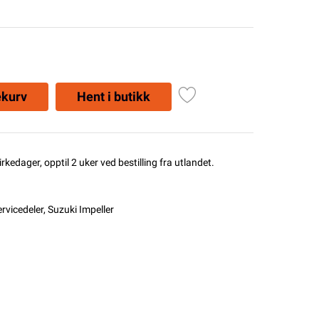
ekurv
Hent i butikk
rkedager, opptil 2 uker ved bestilling fra utlandet.
rvicedeler
,
Suzuki Impeller