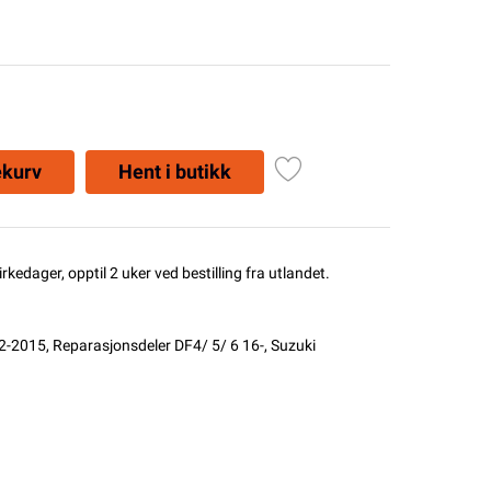
ekurv
Hent i butikk
rkedager, opptil 2 uker ved bestilling fra utlandet.
02-2015
,
Reparasjonsdeler DF4/ 5/ 6 16-
,
Suzuki