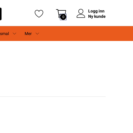
Logg inn
Ny kunde
0
rsmal
Mer