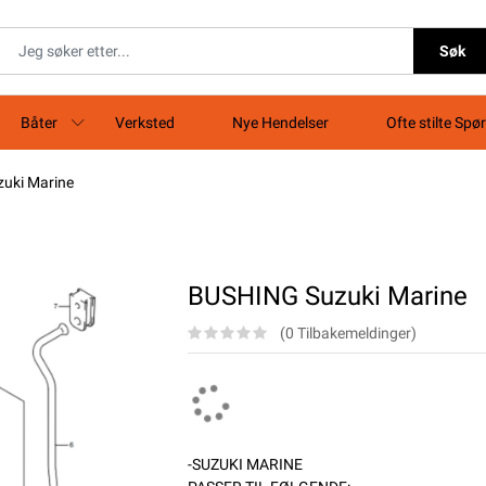
Søk
Båter
Verksted
Nye Hendelser
Ofte stilte Spø
uki Marine
BUSHING Suzuki Marine
(0 Tilbakemeldinger)
-SUZUKI MARINE