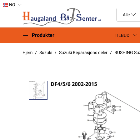
NO
Produkter
TILBUD
Hjem
Suzuki
Suzuki Reparasjons deler
BUSHING Suz