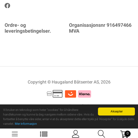
Ordre- og
Organisasjonsnr 916497466
leveringsbetingelser.
MVA
Copyright © Haugaland Båtsenter AS, 2026
Powered By
Telaris
Vi bruker en teknologi som heter "cookies" for å håndtere
Aksepter
handlekurven og kunne la deg navigere mellom sidene våre. Hvis du
fortsetter å benytte våre sider, antar vi at du aksepterer dette eller trykk på "Aksepter" for å skjule dette
varselet.
Mer informasjon
0