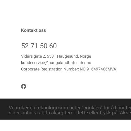
Kontakt oss
52 71 50 60
Vidars gate 2, 5531 Haugesund, Norge
kundeservice@haugalandbatsenter.no
Corporate Registration Number: NO 916497466MVA
Vi bruker en teknologi som heter "cookies" for å håndte
sider, antar vi at du aksepterer dette eller trykk på "Akse
Copyright © Haugaland Båtsenter AS, 2026