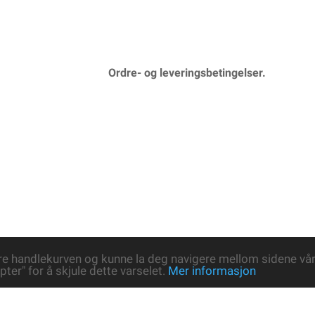
Ordre- og leveringsbetingelser.
re handlekurven og kunne la deg navigere mellom sidene våre
pter" for å skjule dette varselet.
Mer informasjon