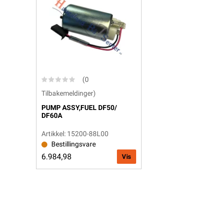
(0
Tilbakemeldinger)
PUMP ASSY,FUEL DF50/
DF60A
Artikkel: 15200-88L00
Bestillingsvare
6.984,98
Vis