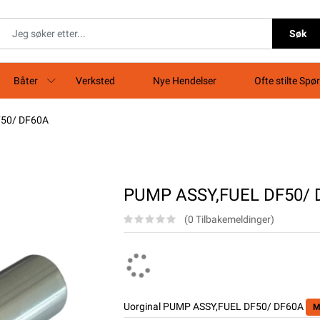
Søk
Båter
Verksted
Nye Hendelser
Ofte stilte Spø
50/ DF60A
PUMP ASSY,FUEL DF50/ 
(0 Tilbakemeldinger)
Uorginal PUMP ASSY,FUEL DF50/ DF60A
M