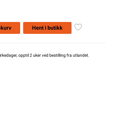
ekurv
Hent i butikk
rkedager, opptil 2 uker ved bestilling fra utlandet.