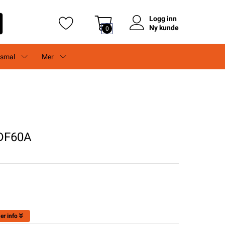
Logg inn
Ny kunde
0
rsmal
Mer
DF60A
er info