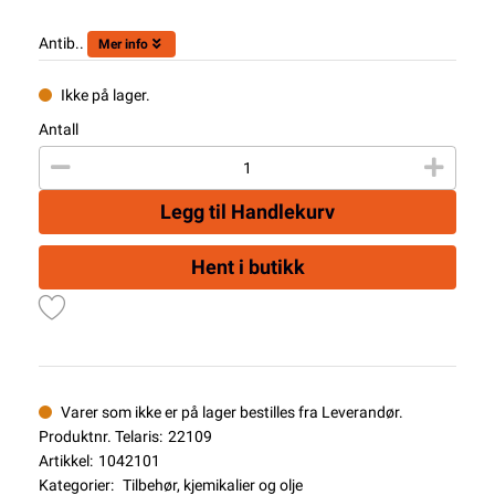
Antib..
Mer info
Ikke på lager.
Antall
Legg til Handlekurv
Hent i butikk
Varer som ikke er på lager bestilles fra Leverandør.
Produktnr. Telaris:
22109
Artikkel:
1042101
Kategorier:
Tilbehør, kjemikalier og olje