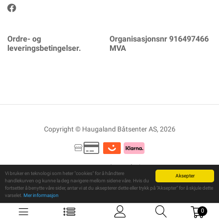
Ordre- og
Organisasjonsnr 916497466
leveringsbetingelser.
MVA
Copyright © Haugaland Båtsenter AS, 2026
Powered By
Telaris
Vi bruker en teknologi som heter "cookies" for å håndtere
Aksepter
handlekurven og kunne la deg navigere mellom sidene våre. Hvis du
fortsetter å benytte våre sider, antar vi at du aksepterer dette eller trykk på "Aksepter" for å skjule dette
varselet.
Mer informasjon
0