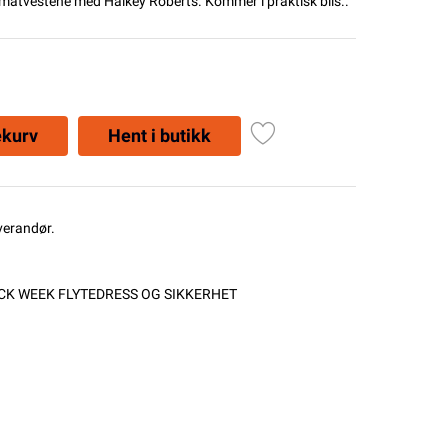
omatvestene med Halkey Roberts. Kommer i praktisk blis..
ekurv
Hent i butikk
everandør.
CK WEEK FLYTEDRESS OG SIKKERHET