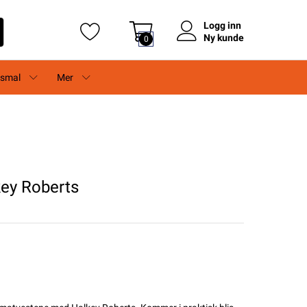
Logg inn
Ny kunde
0
rsmal
Mer
key Roberts