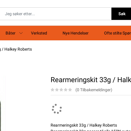
Søk
Båter
Verksted
Nye Hendelser
Ofte stilte Spø
 / Halkey Roberts
Rearmeringskit 33g / Hal
(0 Tilbakemeldinger)
Rearmeringskit 33g / Halkey Roberts