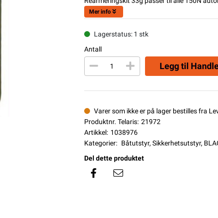
Rearmeringskit 33g passer til alle 150N aut
Mer info
Lagerstatus: 1 stk
Antall
Legg til Handl
Varer som ikke er på lager bestilles fra L
Produktnr. Telaris:
21972
Artikkel:
1038976
Kategorier:
Båtutstyr
,
Sikkerhetsutstyr
,
BLA
Del dette produktet