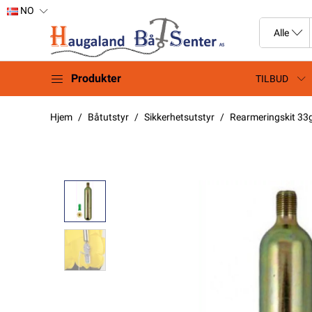
NO
Produkter
TILBUD
Hjem
Båtutstyr
Sikkerhetsutstyr
Rearmeringskit 33g