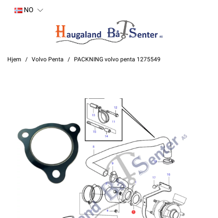
NO
Hjem
Volvo Penta
PACKNING volvo penta 1275549