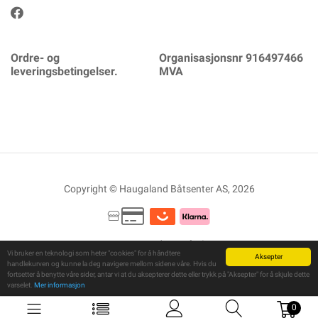
Ordre- og
Organisasjonsnr 916497466
leveringsbetingelser.
MVA
Copyright © Haugaland Båtsenter AS, 2026
Powered By
Telaris
Vi bruker en teknologi som heter "cookies" for å håndtere
Aksepter
handlekurven og kunne la deg navigere mellom sidene våre. Hvis du
fortsetter å benytte våre sider, antar vi at du aksepterer dette eller trykk på "Aksepter" for å skjule dette
varselet.
Mer informasjon
0