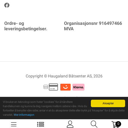
Ordre- og
Organisasjonsnr 916497466
leveringsbetingelser.
MVA
Copyright © Haugaland Båtsenter AS, 2026
Powered By
Telaris
Vi bruker en teknologi som heter "cookies" for å håndtere
Aksepter
handlekurven og kunne la deg navigere mellom sidene våre. Hvis du
fortsetter å benytte våre sider, antar vi at du aksepterer dette eller trykk på "Aksepter" for å skjule dette
varselet.
Mer informasjon
0