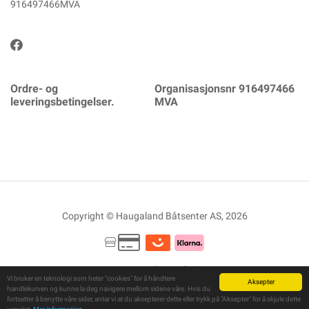
916497466MVA
Ordre- og
Organisasjonsnr 916497466
leveringsbetingelser.
MVA
Copyright © Haugaland Båtsenter AS, 2026
Powered By
Telaris
Vi bruker en teknologi som heter "cookies" for å håndtere
Aksepter
handlekurven og kunne la deg navigere mellom sidene våre. Hvis du
fortsetter å benytte våre sider, antar vi at du aksepterer dette eller trykk på "Aksepter" for å skjule dette