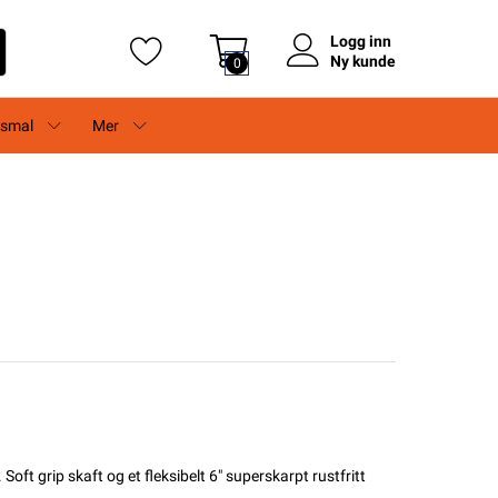
Logg inn
Ny kunde
0
rsmal
Mer
Soft grip skaft og et fleksibelt 6" superskarpt rustfritt