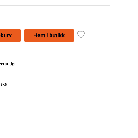
ekurv
Hent i butikk
everandør.
iske