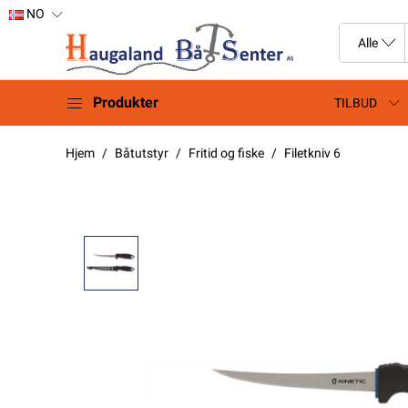
NO
Produkter
TILBUD
Hjem
Båtutstyr
Fritid og fiske
Filetkniv 6