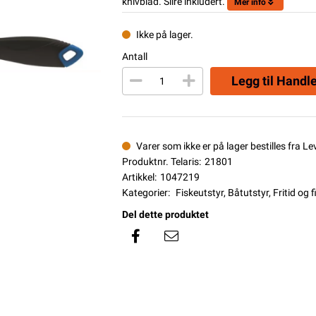
knivblad. Slire inkludert.
Mer info
Ikke på lager.
Antall
Legg til Handl
Varer som ikke er på lager bestilles fra L
Produktnr. Telaris:
21801
Artikkel:
1047219
Kategorier:
Fiskeutstyr
,
Båtutstyr
,
Fritid og f
Del dette produktet