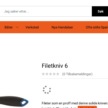
Søk
Båter
Verksted
Nye Hendelser
Ofte stilte Spø
Filetkniv 6
(0 Tilbakemeldinger)
Fileter som en proff med denne solide kniven. 