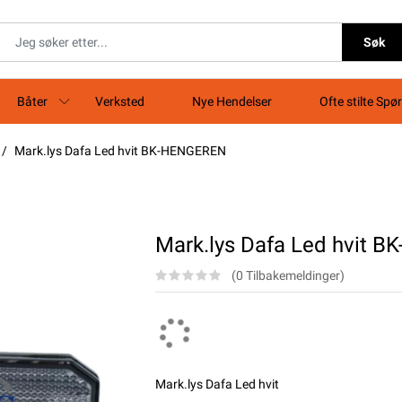
Søk
Båter
Verksted
Nye Hendelser
Ofte stilte Spø
Mark.lys Dafa Led hvit BK-HENGEREN
Mark.lys Dafa Led hvit 
(0 Tilbakemeldinger)
Mark.lys Dafa Led hvit