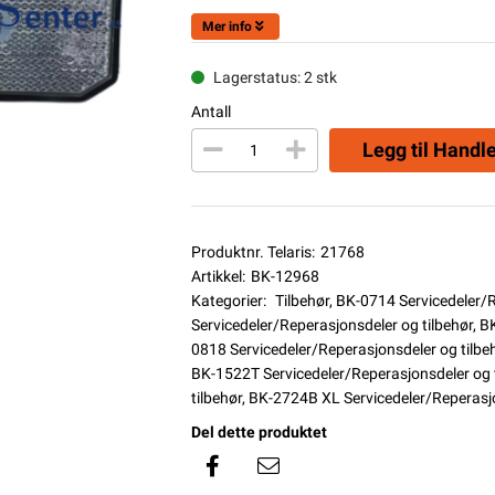
Mer info
Lagerstatus: 2 stk
Antall
Legg til Handl
Produktnr. Telaris:
21768
Artikkel:
BK-12968
Kategorier:
Tilbehør
,
BK-0714 Servicedeler/R
Servicedeler/Reperasjonsdeler og tilbehør
,
BK
0818 Servicedeler/Reperasjonsdeler og tilbe
BK-1522T Servicedeler/Reperasjonsdeler og t
tilbehør
,
BK-2724B XL Servicedeler/Reperasjo
Del dette produktet