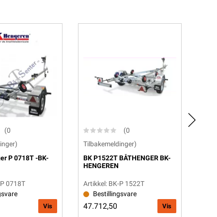
(0
(0
inger)
Tilbakemeldinger)
Tilb
er P 0718T -BK-
BK P1522T BÅTHENGER BK-
Båth
HENGEREN
HEN
K-P 0718T
Artikkel: BK-P 1522T
Arti
gsvare
Bestillingsvare
B
47.712,50
73.
Vis
Vis