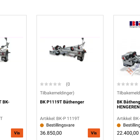
(0
Tilbakemeldinger)
Tilbakemeld
T BK-
BK P1119T Båthenger
BK Båtheng
HENGEREN
8T
Artikkel: BK-P 1119T
Artikkel: B
Bestillingsvare
Bestillin
36.850,00
22.400,00
Vis
Vis