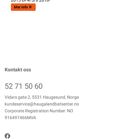
2015 DF4/5/6 2016-
Mer info
Kontakt oss
52 71 50 60
Vidars gate 2, 5531 Haugesund, Norge
kundeservice@haugalandbatsenter.no
Corporate Registration Number: NO
916497466MVA