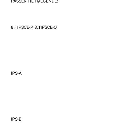
PASSER TIL FØLGENDE:
8.1IPSCE-P, 8.1IPSCE-Q
IPS-A
IPS-B