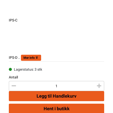
IPS-C
IPS-D ..
Mer info
Lagerstatus: 3 stk
Antall
Legg til Handlekurv
Hent i butikk