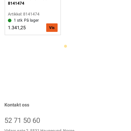
8141474
Artikkel: 8141474
1 stk
På lager
1.341,25
Vis
Kontakt oss
52 71 50 60
Vidars gate 2, 5531 Haugesund, Norge