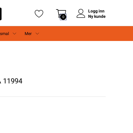
Logg inn
Ny kunde
0
rsmal
Mer
 11994