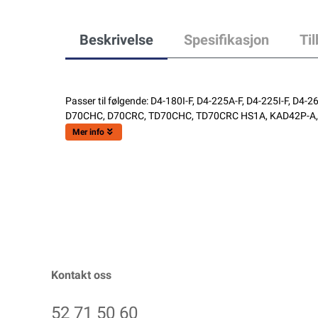
Beskrivelse
Spesifikasjon
Ti
Passer til følgende: D4-180I-F, D4-225A-F, D4-225I-F, 
D70CHC, D70CRC, TD70CHC, TD70CRC HS1A, KAD42P-A
Mer info
Kontakt oss
52 71 50 60