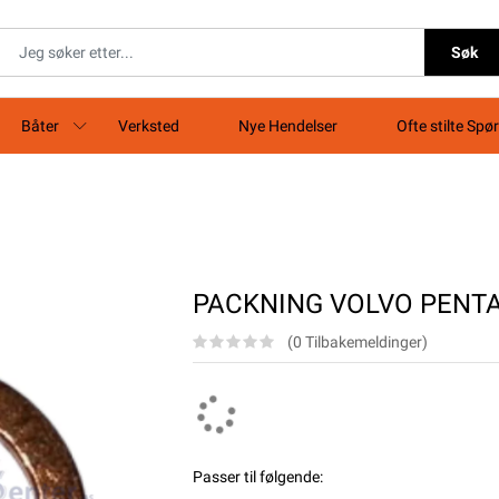
Søk
Båter
Verksted
Nye Hendelser
Ofte stilte Spø
PACKNING VOLVO PENTA
(0 Tilbakemeldinger)
Passer til følgende: