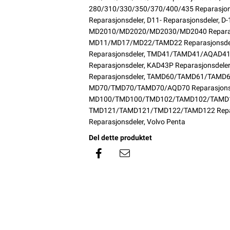
280/310/330/350/370/400/435 Reparasjon
Reparasjonsdeler
,
D11- Reparasjonsdeler
,
D-
MD2010/MD2020/MD2030/MD2040 Reparas
MD11/MD17/MD22/TAMD22 Reparasjonsde
Reparasjonsdeler
,
TMD41/TAMD41/AQAD41/A
Reparasjonsdeler
,
KAD43P Reparasjonsdeler
Reparasjonsdeler
,
TAMD60/TAMD61/TAMD62
MD70/TMD70/TAMD70/AQD70 Reparasjons
MD100/TMD100/TMD102/TAMD102/TAMD103
TMD121/TAMD121/TMD122/TAMD122 Repar
Reparasjonsdeler
,
Volvo Penta
Del dette produktet