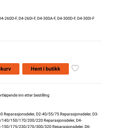
D4-260D-F, D4-260I-F, D4-300A-F, D4-300D-F, D4-300I-F
ekurv
Hent i butikk
ortløpende inn etter bestilling
0 Reparasjonsdeler
,
D2-40/55/75 Reparasjonsdeler
,
D3-
/140/150/170/200/220 Reparasjonsdeler
,
D4-
-150/175/230/270/300/320 Reparasjonsdeler
,
D6-