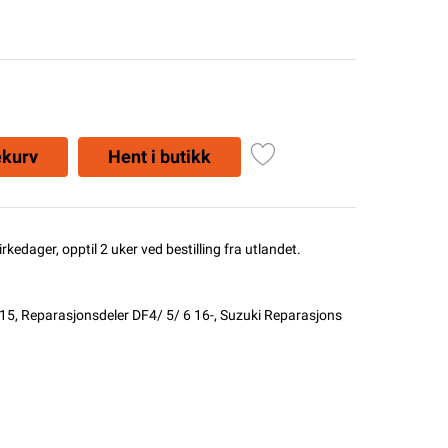
ekurv
Hent i butikk
rkedager, opptil 2 uker ved bestilling fra utlandet.
015
,
Reparasjonsdeler DF4/ 5/ 6 16-
,
Suzuki Reparasjons