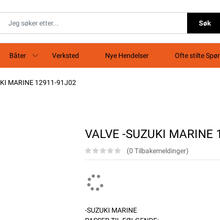
Søk
Båter
Verksted
Nye Hendelser
Ofte stilte Spø
KI MARINE 12911-91J02
VALVE -SUZUKI MARINE 
(0 Tilbakemeldinger)
-SUZUKI MARINE