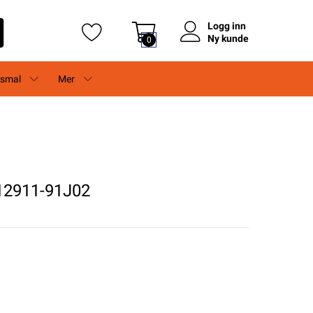
Logg inn
Ny kunde
0
rsmal
Mer
12911-91J02