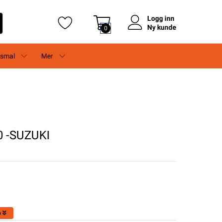
Logg inn
Ny kunde
0
rsmal
Mer
0 -SUZUKI
o