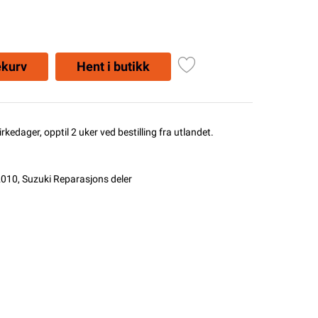
ekurv
Hent i butikk
rkedager, opptil 2 uker ved bestilling fra utlandet.
2010
,
Suzuki Reparasjons deler