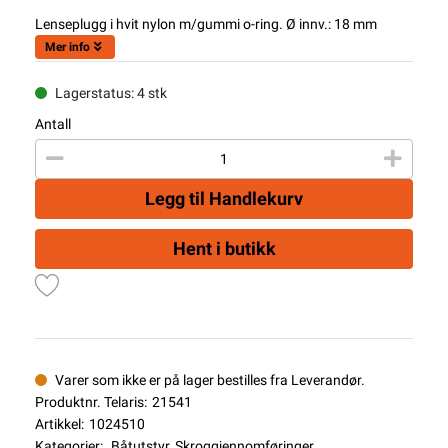
Lenseplugg i hvit nylon m/gummi o-ring. Ø innv.: 18 mm
Mer info
Lagerstatus: 4 stk
Antall
Legg til Handlekurv
Hent i butikk
Varer som ikke er på lager bestilles fra Leverandør.
Produktnr. Telaris:
21541
Artikkel:
1024510
Kategorier:
Båtutstyr
,
Skroggjennomføringer