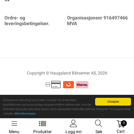
Ordre- og
Organisasjonsnr 916497466
leveringsbetingelser.
MVA
Copyright © Haugaland Båtsenter AS, 2026
Powered By
Telaris
Vi bruker en teknologi som heter "cookies" for å håndtere
Aksepter
handlekurven og kunne la deg navigere mellom sidene våre. Hvis du
fortsetter å benytte våre sider, antar vi at du aksepterer dette eller trykk på "Aksepter" for å skjule dette
varselet.
Mer informasjon
0
Cart
Menu
Produkter
Logg inn
Søk