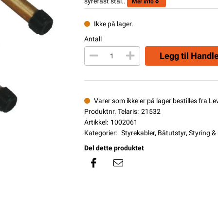
syrefast stål..
Mer info
Ikke på lager.
Antall
Legg til Handl
Varer som ikke er på lager bestilles fra L
Produktnr. Telaris:
21532
Artikkel:
1002061
Kategorier:
Styrekabler
,
Båtutstyr
,
Styring & 
Del dette produktet