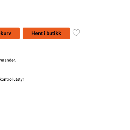
ekurv
Hent i butikk
everandør.
kontrollutstyr