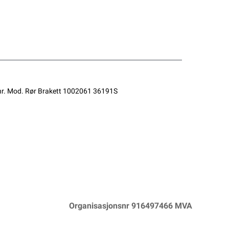
ig.nr. Mod. Rør Brakett 1002061 36191S
Organisasjonsnr 916497466 MVA