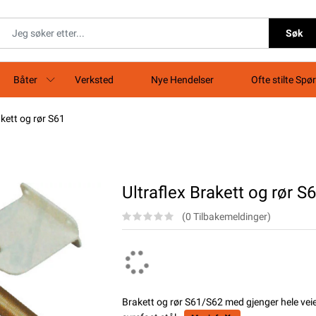
Søk
Båter
Verksted
Nye Hendelser
Ofte stilte Spø
akett og rør S61
Ultraflex Brakett og rør S
(0 Tilbakemeldinger)
Brakett og rør S61/S62 med gjenger hele veien.