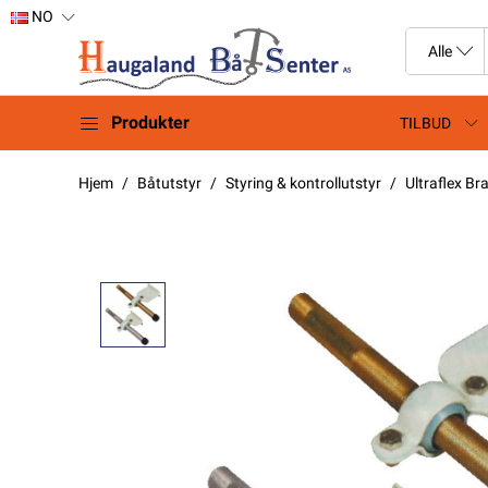
NO
Produkter
TILBUD
Hjem
Båtutstyr
Styring & kontrollutstyr
Ultraflex Br