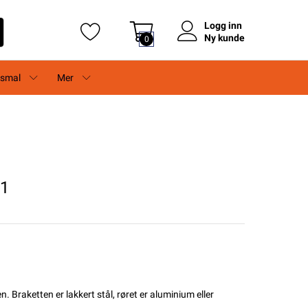
Logg inn
Ny kunde
0
rsmal
Mer
61
 Braketten er lakkert stål, røret er aluminium eller