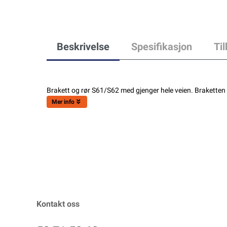
Beskrivelse
Spesifikasjon
Ti
Brakett og rør S61/S62 med gjenger hele veien. Braketten e
Mer info
Kontakt oss