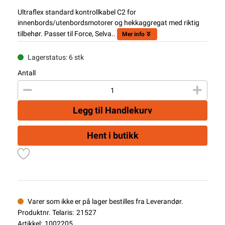
Ultraflex standard kontrollkabel C2 for
innenbords/utenbordsmotorer og hekkaggregat med riktig
tilbehør. Passer til Force, Selva..
Mer info
Lagerstatus: 6 stk
Antall
Legg til Handlekurv
Hent i butikk
Varer som ikke er på lager bestilles fra Leverandør.
Produktnr. Telaris:
21527
Artikkel:
1002205