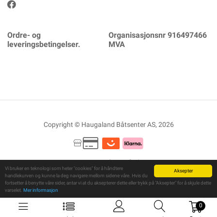
Ordre- og
Organisasjonsnr 916497466
leveringsbetingelser.
MVA
Copyright © Haugaland Båtsenter AS, 2026
Powered By
Telaris
Vi bruker en teknologi som heter "cookies" for å håndtere
Aksepter
handlekurven og kunne la deg navigere mellom sidene våre. Hvis du
fortsetter å benytte våre sider, antar vi at du aksepterer dette eller trykk på "Aksepter" for å skjule dette
varselet.
Mer informasjon
0