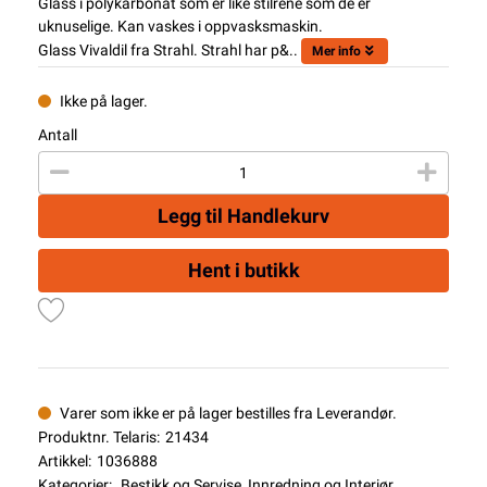
Glass i polykarbonat som er like stilrene som de er
uknuselige. Kan vaskes i oppvasksmaskin.
Glass Vivaldil fra Strahl. Strahl har p&..
Mer info
Ikke på lager.
Antall
Legg til Handlekurv
Hent i butikk
Varer som ikke er på lager bestilles fra Leverandør.
Produktnr. Telaris:
21434
Artikkel:
1036888
Kategorier:
Bestikk og Servise
,
Innredning og Interiør