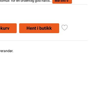
omull" for en ordentlig god natts..
Mer info
ekurv
Hent i butikk
everandør.