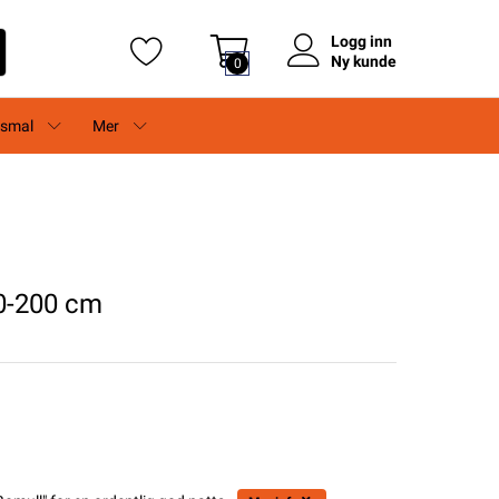
Logg inn
Ny kunde
0
rsmal
Mer
0-200 cm