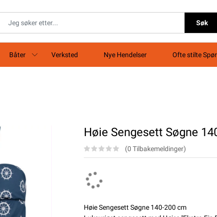
Søk
Båter
Verksted
Nye Hendelser
Ofte stilte Spø
Høie Sengesett Søgne 14
(0 Tilbakemeldinger)
Høie Sengesett Søgne 140-200 cm