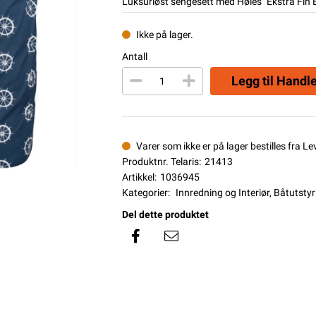
Luksuriøst sengesett med Høies "Ekstra Fin B
Ikke på lager.
Antall
Legg til Handl
Varer som ikke er på lager bestilles fra L
Produktnr. Telaris:
21413
Artikkel:
1036945
Kategorier:
Innredning og Interiør
,
Båtutstyr
Del dette produktet