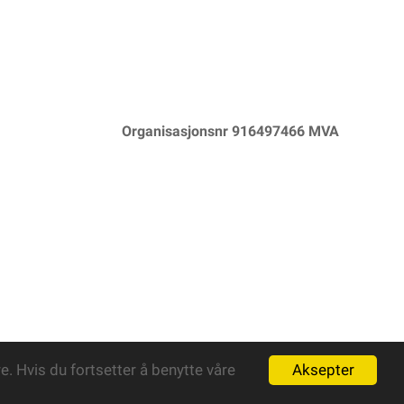
Organisasjonsnr 916497466 MVA
Aksepter
. Hvis du fortsetter å benytte våre