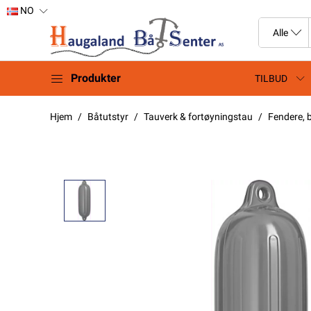
NO
Produkter
TILBUD
Hjem
Båtutstyr
Tauverk & fortøyningstau
Fendere, b