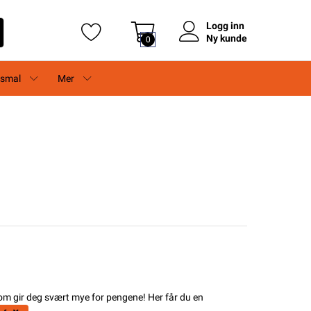
Logg inn
Ny kunde
0
rsmal
Mer
om gir deg svært mye for pengene! Her får du en