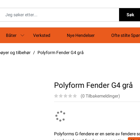
Søk
Båter
Verksted
Nye Hendelser
Ofte stilte Spø
øyer og tilbehør
Polyform Fender G4 grå
Polyform Fender G4 grå
(0 Tilbakemeldinger)
Polyforms G-fendere er en serie av fendere s