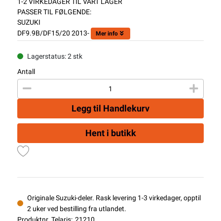
1-2 VIRKEDAGER TIL VÅRT LAGER
PASSER TIL FØLGENDE:
SUZUKI
DF9.9B/DF15/20 2013-
Mer info
Lagerstatus: 2 stk
Antall
Legg til Handlekurv
Hent i butikk
Originale Suzuki-deler. Rask levering 1-3 virkedager, opptil
2 uker ved bestilling fra utlandet.
Produktnr. Telaris:
21210