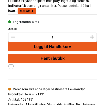
Praktisk jerrykanne i plast med påfyllingstut og skrulokk.
Indikatorfelt som angir antall liter. Passer perfekt til å ha i
b&ar..
Mer info
Lagerstatus: 5 stk
Antall
Legg til Handlekurv
Hent i butikk
Varer som ikke er på lager bestilles fra Leverandør.
Produktnr. Telaris:
21131
Artikkel:
1034151
Kategorier:
Motortilbehør Olje og drivstoffilter
,
Bensintanker