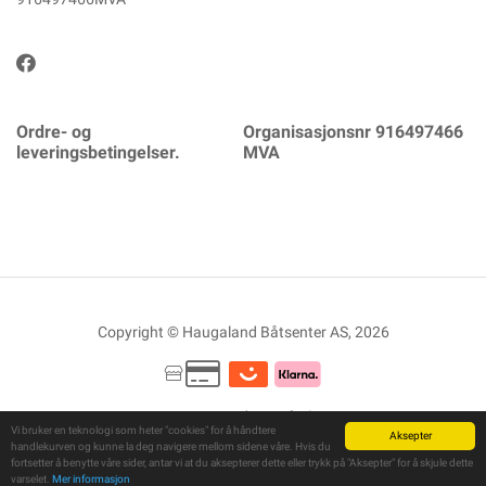
Ordre- og
Organisasjonsnr 916497466
leveringsbetingelser.
MVA
Copyright © Haugaland Båtsenter AS, 2026
Powered By
Telaris
Vi bruker en teknologi som heter "cookies" for å håndtere
Aksepter
handlekurven og kunne la deg navigere mellom sidene våre. Hvis du
fortsetter å benytte våre sider, antar vi at du aksepterer dette eller trykk på "Aksepter" for å skjule dette
varselet.
Mer informasjon