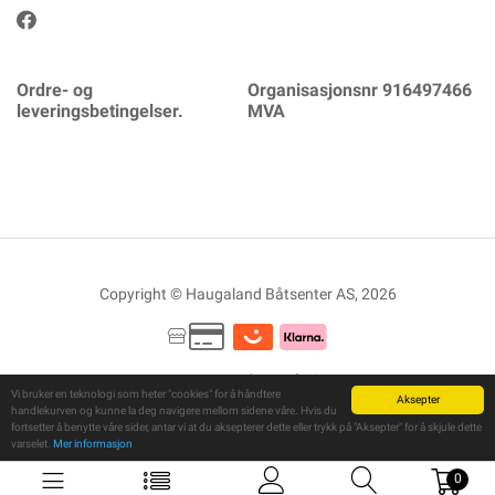
Ordre- og
Organisasjonsnr 916497466
leveringsbetingelser.
MVA
Copyright © Haugaland Båtsenter AS, 2026
Powered By
Telaris
Vi bruker en teknologi som heter "cookies" for å håndtere
Aksepter
handlekurven og kunne la deg navigere mellom sidene våre. Hvis du
fortsetter å benytte våre sider, antar vi at du aksepterer dette eller trykk på "Aksepter" for å skjule dette
varselet.
Mer informasjon
0