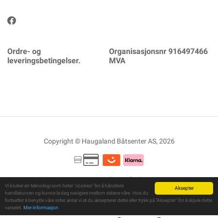
Ordre- og
Organisasjonsnr 916497466
leveringsbetingelser.
MVA
Copyright © Haugaland Båtsenter AS, 2026
Powered By
Telaris
Vi bruker en teknologi som heter "cookies" for å håndtere
Aksepter
handlekurven og kunne la deg navigere mellom sidene våre. Hvis du
fortsetter å benytte våre sider, antar vi at du aksepterer dette eller trykk på "Aksepter" for å skjule dette
varselet.
Mer informasjon