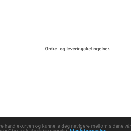
Ordre- og leveringsbetingelser.
re handlekurven og kunne la deg navigere mellom sidene våre