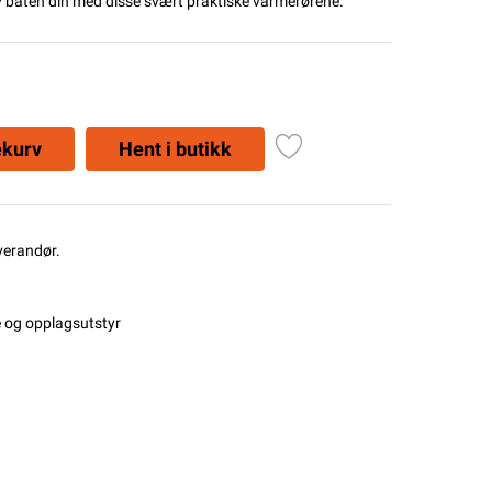
 av båten din med disse svært praktiske varmerørene.
ekurv
Hent i butikk
everandør.
e og opplagsutstyr