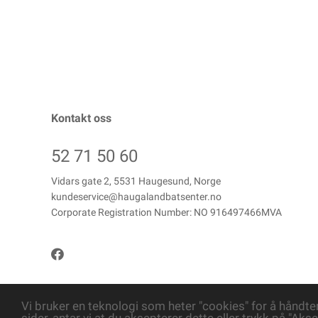
Kontakt oss
52 71 50 60
Vidars gate 2, 5531 Haugesund, Norge
kundeservice@haugalandbatsenter.no
Corporate Registration Number: NO 916497466MVA
Vi bruker en teknologi som heter "cookies" for å håndte