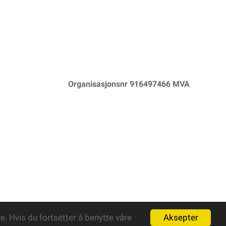
Organisasjonsnr 916497466 MVA
Aksepter
. Hvis du fortsetter å benytte våre