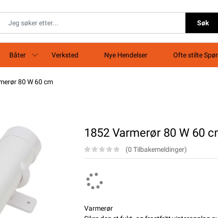
Søk
Båter
Verksted
Nye Hendelser
Ofte stilte Spø
merør 80 W 60 cm
1852 Varmerør 80 W 60 
(0 Tilbakemeldinger)
Varmerør