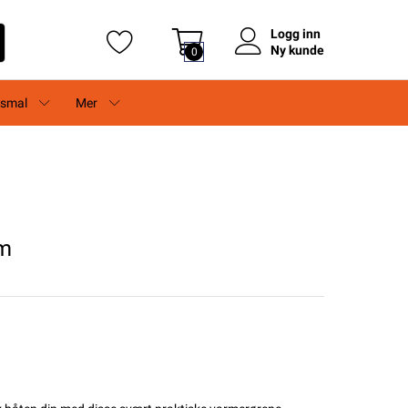
Logg inn
Ny kunde
0
rsmal
Mer
cm