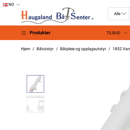
NO
Produkter
TILBUD
Hjem
Båtutstyr
Båtpleie og opplagsutstyr
1852 Var