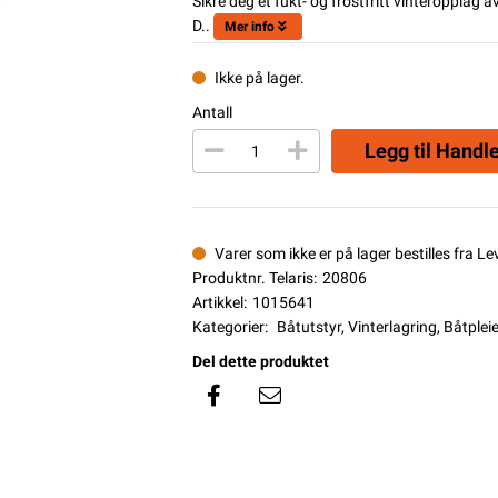
Sikre deg et fukt- og frostfritt vinteropplag
D..
Mer info
Ikke på lager.
Antall
Legg til Handl
Varer som ikke er på lager bestilles fra L
Produktnr. Telaris:
20806
Artikkel:
1015641
Kategorier:
Båtutstyr
,
Vinterlagring
,
Båtplei
Del dette produktet