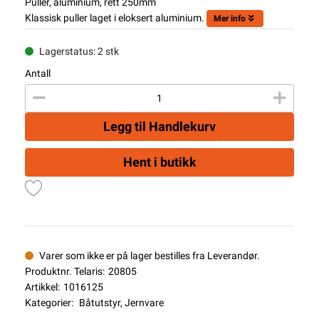
Puller, aluminium, rett 250mm
Klassisk puller laget i eloksert aluminium.
Mer info
Lagerstatus: 2 stk
Antall
Legg til Handlekurv
Hent i butikk
Varer som ikke er på lager bestilles fra Leverandør.
Produktnr. Telaris:
20805
Artikkel:
1016125
Kategorier:
Båtutstyr
,
Jernvare