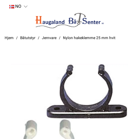
NO
Hjem
Båtutstyr
Jernvare
Nylon hakeklemme 25 mm hvit