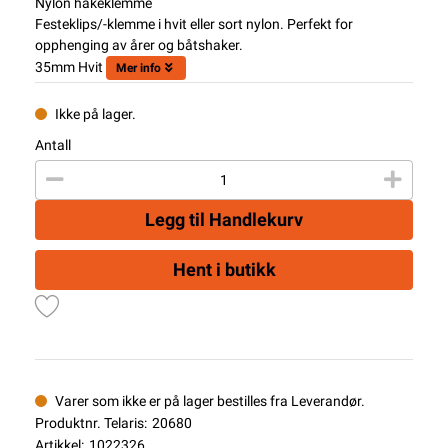
Nylon hakeklemme
Festeklips/-klemme i hvit eller sort nylon. Perfekt for
opphenging av årer og båtshaker.
35mm Hvit
Mer info
Ikke på lager.
Antall
Legg til Handlekurv
Hent i butikk
Varer som ikke er på lager bestilles fra Leverandør.
Produktnr. Telaris:
20680
Artikkel:
1022326