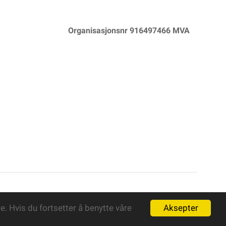
Organisasjonsnr 916497466 MVA
Powered By
Telaris
Aksepter
. Hvis du fortsetter å benytte våre