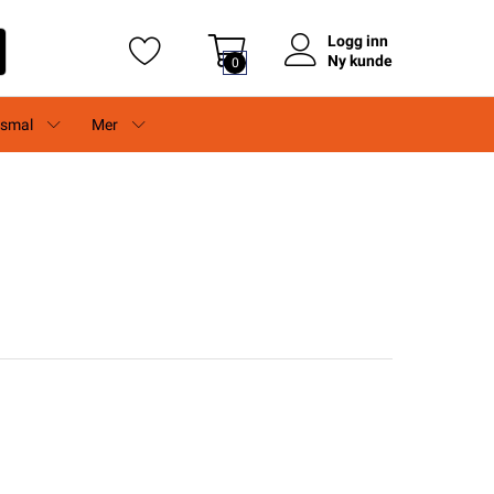
Logg inn
Ny kunde
0
rsmal
Mer