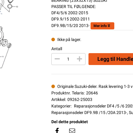
BEARING (25X52X15) SUZUKI
PASSER TIL FØLGENDE:
DF4/5/6 2002-2015
DF9.9/15 2002-2011
DF9.9B/15/20 2013-
Mer info
Ikke på lager.
Antall
Legg til Handl
Originale Suzuki-deler. Rask levering 1-3 vi
Produktnr. Telaris:
20646
Artikkel:
09262-25003
Kategorier:
Reparasjonsdeler DF4 /5 /6 20
Reparasjonsdeler DF9.9B /15 /20A 2013-
,
Su
Del dette produktet