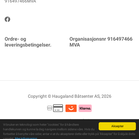
916497466MVA
Ordre- og
Organisasjonsnr 916497466
leveringsbetingelser.
MVA
Copyright © Haugaland Båtsenter AS, 2026
Powered By
Telaris
Vi bruker en teknologi som heter "cookies" for å håndtere
Aksepter
handlekurven og kunne la deg navigere mellom sidene våre. Hvis du
fortsetter å benytte våre sider, antar vi at du aksepterer dette eller trykk på "Aksepter" for å skjule dette
varselet.
Mer informasjon