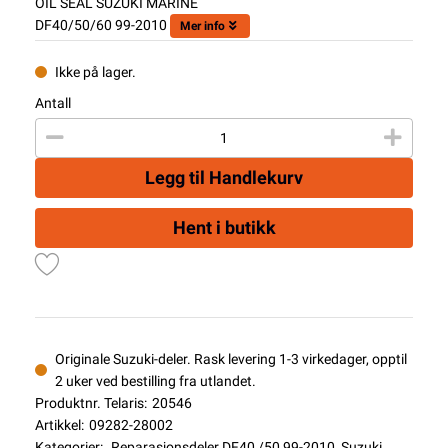
OIL SEAL SUZUKI MARINE
DF40/50/60 99-2010
Mer info
Ikke på lager.
Antall
Legg til Handlekurv
Hent i butikk
Originale Suzuki-deler. Rask levering 1-3 virkedager, opptil
2 uker ved bestilling fra utlandet.
Produktnr. Telaris:
20546
Artikkel:
09282-28002
Kategorier:
Reparasjonsdeler DF40 /50 99-2010
,
Suzuki