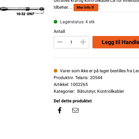
Ultraflex kraftig kontrollkabel C8 for inne
tilbehør. ..
Mer info
Lagerstatus: 4 stk
Antall
Legg til Handl
Varer som ikke er på lager bestilles fra L
Produktnr. Telaris:
20544
Artikkel:
1002265
Kategorier:
Båtutstyr
,
Kontrollkabler
Del dette produktet