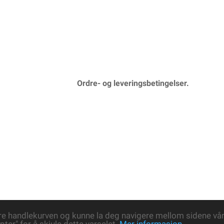
Ordre- og leveringsbetingelser.
re handlekurven og kunne la deg navigere mellom sidene våre