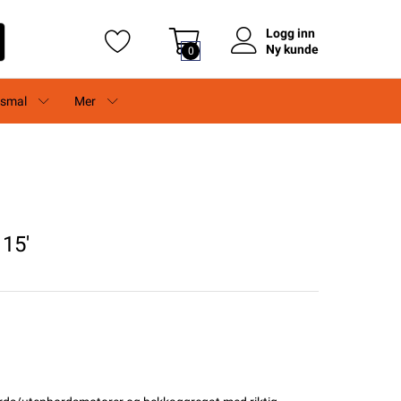
Logg inn
Ny kunde
0
rsmal
Mer
 15'