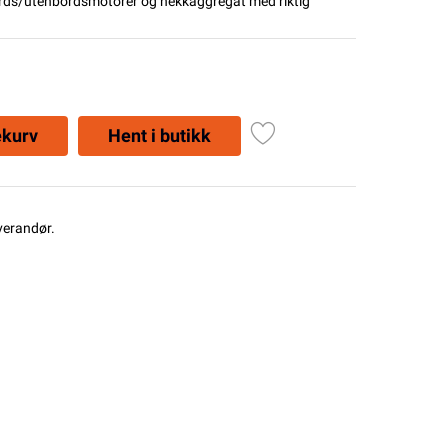
nbords/utenbordsmotorer og hekkaggregat med riktig
ekurv
Hent i butikk
everandør.