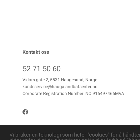
Kontakt oss
52 71 50 60
Vidars gate 2, 5531 Haugesund, Norge
kundeservice@haugalandbatsenter.no
Corporate Registration Number: NO 916497466MVA
Vi bruker en teknologi som heter "cookies" for å håndte