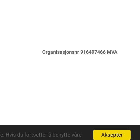
Organisasjonsnr 916497466 MVA
Aksepter
. Hvis du fortsetter å benytte våre