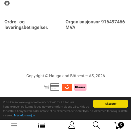
Ordre- og
Organisasjonsnr 916497466
leveringsbetingelser.
MVA
Copyright © Haugaland Båtsenter AS, 2026
Powered By
Telaris
Vi bruker en teknologi som heter "cookies" for å håndtere
Aksepter
handlekurven og kunne la deg navigere mellom sidene våre. Hvis du
fortsetter å benytte våre sider, antar vi at du aksepterer dette eller trykk på "Aksepter" for å skjule dette
varselet.
Mer informasjon
0