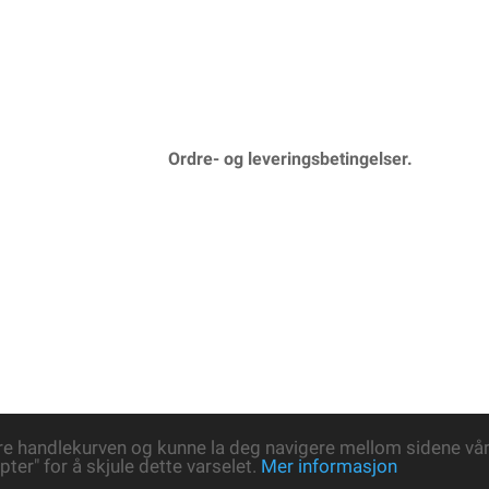
Ordre- og leveringsbetingelser.
re handlekurven og kunne la deg navigere mellom sidene våre
pter" for å skjule dette varselet.
Mer informasjon