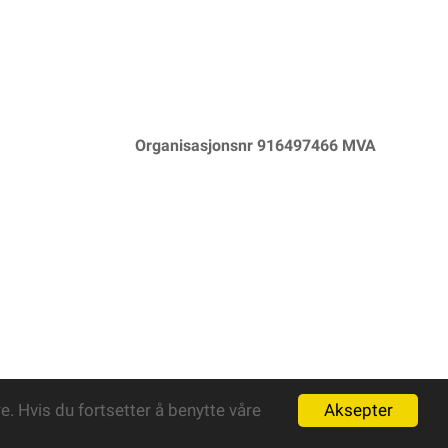
Organisasjonsnr 916497466 MVA
Aksepter
. Hvis du fortsetter å benytte våre