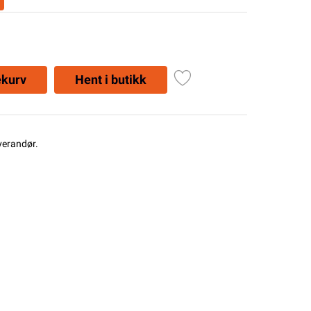
ekurv
Hent i butikk
everandør.