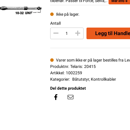
tilbehør. Passer til Force, Selva,..
Mer info
Ikke på lager.
Antall
Legg til Handl
Varer som ikke er på lager bestilles fra L
Produktnr. Telaris:
20415
Artikkel:
1002259
Kategorier:
Båtutstyr
,
Kontrollkabler
Del dette produktet