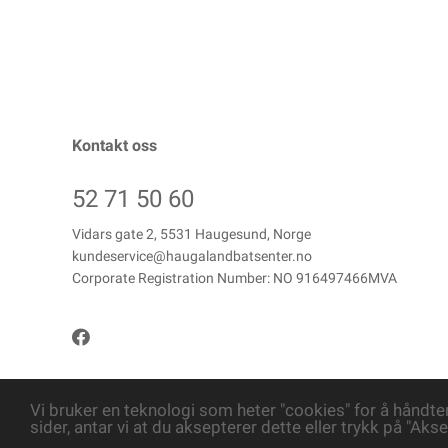
Kontakt oss
52 71 50 60
Vidars gate 2, 5531 Haugesund, Norge
kundeservice@haugalandbatsenter.no
Corporate Registration Number: NO 916497466MVA
Vi bruker en teknologi som heter "cookies" for å håndte
sider, antar vi at du aksepterer dette eller trykk på "Akse