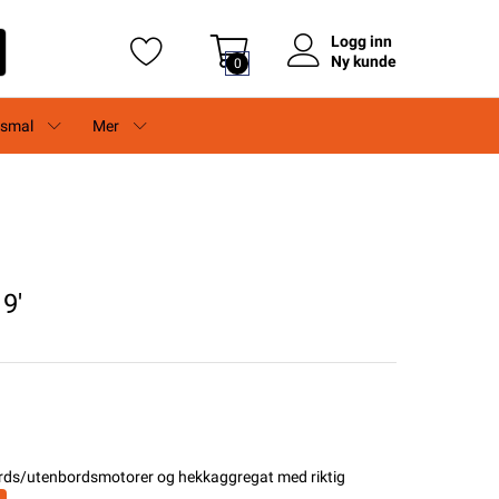
Logg inn
Ny kunde
0
rsmal
Mer
9'
nbords/utenbordsmotorer og hekkaggregat med riktig